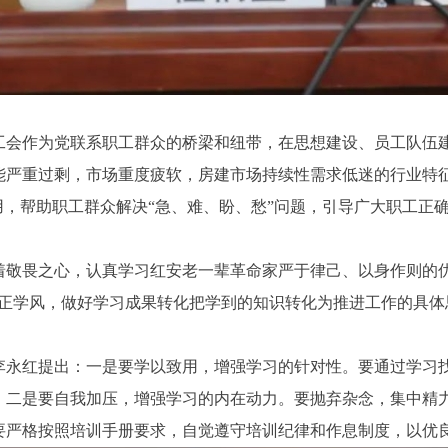
工会作为党联系职工群众的桥梁和纽带，在思想建设、员工队伍
能严重过剩，市场重度疲软，房建市场持续性需求低迷的行业特
用，帮助职工群众解决“急、难、盼、愁”问题，引导广大职工正
着敬畏之心，认真学习红安老一辈革命家严于律己、以身作则的优
端正学风，做好学习成果转化把学到的知识转化为推进工作的具体
李永红提出：一是要学以致用，增强学习的针对性。要通过学习
；二是要自我加压，增强学习的内在动力。要抛弃杂念，集中精
要严格按照培训手册要求，自觉遵守培训纪律和作息制度，以优